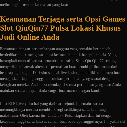
melindungi prosedur keamanan yang kuat.
Keamanan Terjaga serta Opsi Games
Slot QiuQiu77 Pulsa Lokasi Khusus
Judi Online Anda
Bersamaan dengan perkembangan anggota yang semakin bertambah,
berdedikasi buat mengawasi aksi keamanan untuk hadapi kendala. Yang
barangkali muncul karena penambahan trafik. Situs Qiu Qiu 77 senang
menyediakan banyak alternatif permainan buat penuhi pilihan main dari
beberapa golongan. Dari slot sampai live kasino, memiliki komitmen buat
menegaskan tiap-tiap anggota temukan permainan yang sesuai dengan
keinginan mereka. Anda bisa mendapati semua permainan yang mau Anda
mainkan secara simpel, tiada sangsi buat masuk dengan kami.
Info RTP Live yaitu hal yang dari cari sejumlah pemain karena
memungkinnya mereka membidik rugi sedikitnya serta keuntungan
maksimum. Oleh karena itu, QiuQiu77 Pulsa siapkan data ini dengan
ketepatan tinggi serta khusus cuman buat beberapa anggotanya. Ini yakni sisi