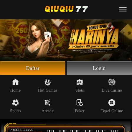
Beranda
Slot Online
Live Casino
Sportsbook
Arcade
Togel Online
Daftar
Login
Poker
Whatsapp
Home
Hot Games
Slots
Live Casino
Telegram
Sports
Arcade
Poker
Togel Online
Livechat