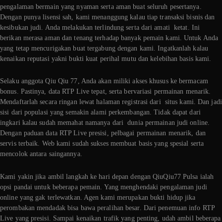
pengalaman bermain yang nyaman serta aman buat seluruh pesertanya.
Dengan punya lisensi sah, kami menanggung kalau tiap transaksi bisnis dan
kesibukan judi. Anda melakukan terlindung serta dari amati ketat. Ini
berikan merasa aman dan tenang terhadap banyak pemain kami. Untuk Anda
yang tetap mencurigakan buat tergabung dengan kami. Ingatkanlah kalau
kenaikan reputasi yakni bukti kuat perihal mutu dan kelebihan basis kami.
Selaku anggota Qiu Qiu 77, Anda akan miliki akses khusus ke bermacam
bonus. Pastinya, data RTP Live tepat, serta bervariasi permainan menarik.
Mendaftarlah secara ringan lewat halaman registrasi dari situs kami. Dan jadi
sisi dari populasi yang semakin alami perkembangan. Tidak dapat dari
ingkari kalau sudah memahat namanya dari dunia permainan judi online.
Dengan paduan data RTP Live presisi, pelbagai permainan menarik, dan
servis terbaik. Web kami sudah sukses membuat basis yang spesial serta
mencolok antara saingannya.
Kami yakin jika ambil langkah ke hari depan dengan QiuQiu77 Pulsa ialah
opsi pandai untuk beberapa pemain. Yang menghendaki pengalaman judi
online yang gak terlewatkan. Agen kami merupakan bukti hidup jika
perombakan mendadak bisa bawa peralihan besar. Dari penemuan info RTP
Live yang presisi. Sampai kenaikan trafik yang penting, udah ambil beberapa