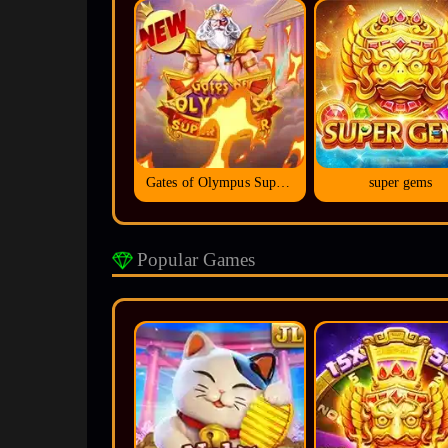
Gates of Olympus Super Scatter
super gems
Popular Games