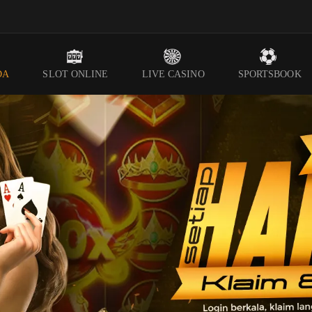
DA
SLOT ONLINE
LIVE CASINO
SPORTSBOOK