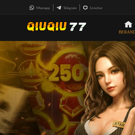
Whatsapp
Telegram
Livechat
BERAN