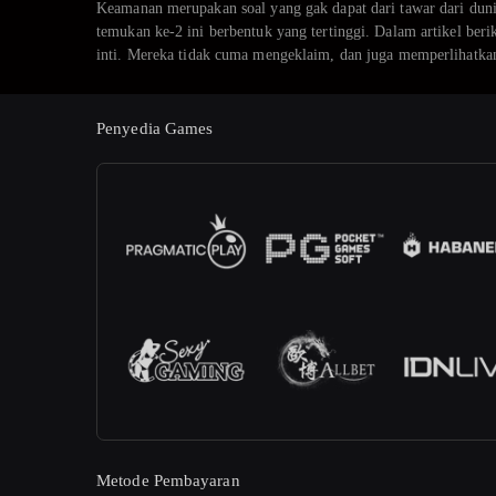
Keamanan merupakan soal yang gak dapat dari tawar dari dunia
temukan ke-2 ini berbentuk yang tertinggi. Dalam artikel be
inti. Mereka tidak cuma mengeklaim, dan juga memperlihatkan 
Penyedia Games
Metode Pembayaran