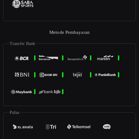
Metode Pembayaran
Transfer Bank
Pulsa