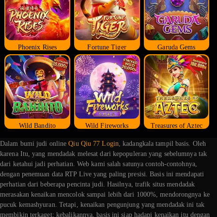
Phoenix Rises
Fortune Tiger
Garuda Gems
Wild Bandito
Wild Fireworks
Treasures of Aztec
Dalam bumi judi online
Qiu Qiu 77 Login
, kadangkala tampil basis. Oleh
karena Itu, yang mendadak melesat dari kepopuleran yang sebelumnya tak
dari ketahui jadi perhatian. Web kami salah satunya contoh-contohnya,
dengan penemuan data RTP Live yang paling presisi. Basis ini mendapati
perhatian dari beberapa pencinta judi. Hasilnya, trafik situs mendadak
merasakan kenaikan mencolok sampai lebih dari 1000%, mendorongnya ke
pucuk kemashyuran. Tetapi, kenaikan pengunjung yang mendadak ini tak
membikin terkaget; kebalikannya, basis ini siap hadapi kenaikan itu dengan