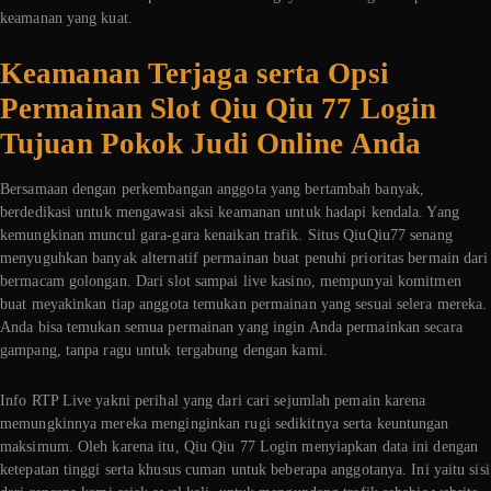
keamanan yang kuat.
Keamanan Terjaga serta Opsi
Permainan Slot Qiu Qiu 77 Login
Tujuan Pokok Judi Online Anda
Bersamaan dengan perkembangan anggota yang bertambah banyak,
berdedikasi untuk mengawasi aksi keamanan untuk hadapi kendala. Yang
kemungkinan muncul gara-gara kenaikan trafik. Situs QiuQiu77 senang
menyuguhkan banyak alternatif permainan buat penuhi prioritas bermain dari
bermacam golongan. Dari slot sampai live kasino, mempunyai komitmen
buat meyakinkan tiap anggota temukan permainan yang sesuai selera mereka.
Anda bisa temukan semua permainan yang ingin Anda permainkan secara
gampang, tanpa ragu untuk tergabung dengan kami.
Info RTP Live yakni perihal yang dari cari sejumlah pemain karena
memungkinnya mereka menginginkan rugi sedikitnya serta keuntungan
maksimum. Oleh karena itu, Qiu Qiu 77 Login menyiapkan data ini dengan
ketepatan tinggi serta khusus cuman untuk beberapa anggotanya. Ini yaitu sisi