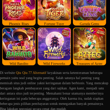
Phoenix Rises
Fortune Tiger
Garuda Gems
Wild Bandito
Wild Fireworks
Treasures of Aztec
Di website
Qiu Qiu 77 Alternatif
keyakinan serta ketenteraman beberapa
pemain yaitu soal yang begitu penting. Salah satunya hal penting yang
memisah situs judi online yakni keringanan dalam berbisnis. Yang mencakup
beragam langkah pembayaran yang dari sajikan. Agen kami, menjadi satu
dari antara situs judi terpenting. Memahami benar utamanya memberinya
keringanan ini pada beberapa anggotanya. Oleh karena itu, sudah siapkan
beberapa jenis pilihan pembayaran untuk menegaskan banyak pemainnya.
Bisa lakukan negosiasi secara cepat dan mudah.