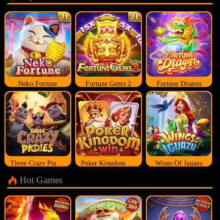
Neko Fortune
Fortune Gems 2
Fortune Dragon
Three Crazy Piggies
Poker Kingdom Win
Wings Of Iguazu
Hot Games