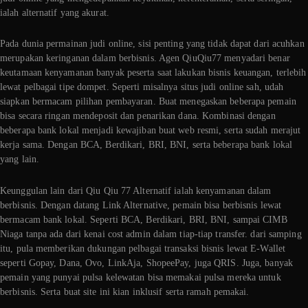
ialah alternatif yang akurat.
Pada dunia permainan judi online, sisi penting yang tidak dapat dari acuhkan
merupakan keringanan dalam berbisnis. Agen QiuQiu77 menyadari benar
keutamaan kenyamanan banyak peserta saat lakukan bisnis keuangan, terlebih
lewat pelbagai tipe dompet. Seperti misalnya situs judi online sah, udah
siapkan bermacam pilihan pembayaran. Buat menegaskan beberapa pemain
bisa secara ringan mendeposit dan penarikan dana. Kombinasi dengan
beberapa bank lokal menjadi kewajiban buat web resmi, serta sudah merajut
kerja sama. Dengan BCA, Berdikari, BRI, BNI, serta beberapa bank lokal
yang lain.
Keunggulan lain dari Qiu Qiu 77 Alternatif ialah kenyamanan dalam
berbisnis. Dengan datang Link Alternative, pemain bisa berbisnis lewat
bermacam bank lokal. Seperti BCA, Berdikari, BRI, BNI, sampai CIMB
Niaga tanpa ada dari kenai cost admin dalam tiap-tiap transfer. dari samping
itu, pula memberikan dukungan pelbagai transaksi bisnis lewat E-Wallet
seperti Gopay, Dana, Ovo, LinkAja, ShopeePay, juga QRIS. Juga, banyak
pemain yang punyai pulsa kelewatan bisa memakai pulsa mereka untuk
berbisnis. Serta buat site ini kian inklusif serta ramah pemakai.