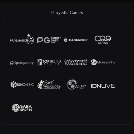
Penyedia Games